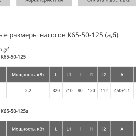
ые размеры насосов К65-50-125 (а,б)
а
К65-50-125
Мощность. кВт
L
L1
l
l1
l2
А
2.2
820
710
80
130
112
450±1.1
а
К65-50-125а
Мощность. кВт
L
L1
l
l1
l2
А