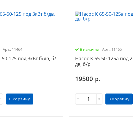
Арт.: 11464
В наличии
Арт.: 11465
-50-125 под 3кВт б/дв, б/
Насос К 65-50-125а под 2
дв, б/р
19500
.
р.
В корзину
В корзину