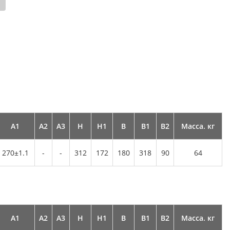
А1
А2
А3
Н
Н1
В
В1
В2
Масса. кг
270±1.1
-
-
312
172
180
318
90
64
А1
А2
А3
Н
Н1
В
В1
В2
Масса. кг