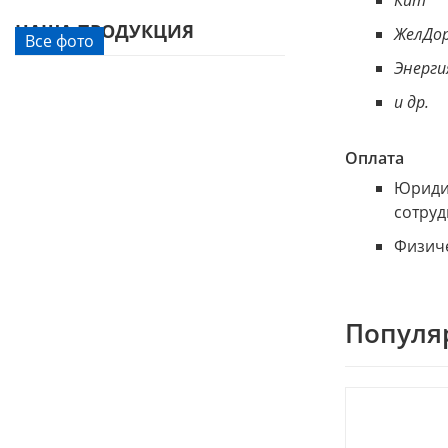
НАША ПРОДУКЦИЯ
ЖелДор
Все фото
Энерги
и др.
Оплата
Юридич
сотруд
Физиче
Популя