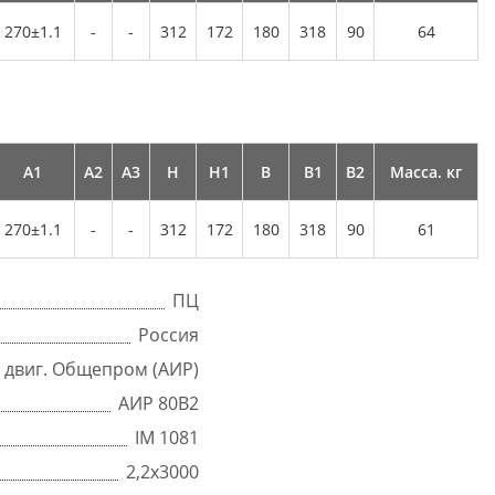
270±1.1
-
-
312
172
180
318
90
64
А1
А2
А3
Н
Н1
В
В1
В2
Масса. кг
270±1.1
-
-
312
172
180
318
90
61
ПЦ
Россия
с двиг. Общепром (АИР)
АИР 80В2
IM 1081
2,2х3000