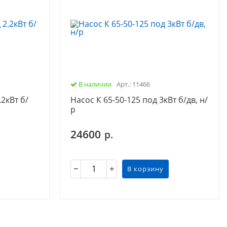
В наличии
Арт.: 11466
.2кВт б/
Насос К 65-50-125 под 3кВт б/дв, н/
р
24600
р.
В корзину