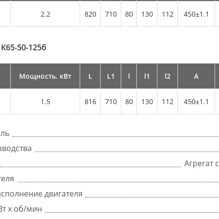
2.2
820
710
80
130
112
450±1.1
а
К65-50-125б
Мощность. кВт
L
L1
l
l1
l2
А
1.5
816
710
80
130
112
450±1.1
ель
зводства
Агрегат 
теля
сполнение двигателя
Вт x об/мин