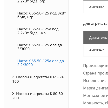
2.2кВт б/дв, б/р
АИР80В2
Насос К 65-50-125 под 3кВт
б/дв, н/р
для агрегат
Насос К 65-50-125а под
2.2кВт б/дв, н/р
Двигатель
Насос К 65-50-125 с эл.дв.
3/3000
АИР80А2
Насос К 65-50-125а с эл.дв.
2.2/3000
Производит
Страна прои
Насосы и агрегаты К 65-50-
Исполнение
160
Марка двига
Насосы и агрегаты К 80-50-
Монтажное и
200
Мощность, к