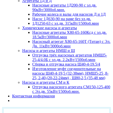
Агрегаты 1Д и Д
Насосные агрегаты 1Д200-90 с эл.дв.
90кВт/3000об.мин.
Рабочие колеса и валы для насосов Д и 1Д
Насос 1Д630-90 на раме без эл.дв.
1Д1250-63 с эл.дв. 315кВт/1500об.мин
Химические насосы и агрегаты
Насосные агрегаты Х80-65-160Ксд с эл.дв.
18.5кВт/3000об.мин
Насосный агрегат Х80-65-160Т (Титан) с Эл.
Дв. 11кВт/3000об.мин
Насосы и агрегаты НМШ и Ш
Отгрузка трёх насосных агрегатов НМШ5-
25-4/4.0Б с эл.дв. 2.2кВт/1500об.мин
Сборка и отгрузка насоса Ш40-4-19.5/4
Изготовление муфт соединительные на
насосы Ш40-4-19,5 (32-38мм), НМШ5-25 ,8-
25, 2-40,(20-22-24мм) , Ш80-2,5 (35-48 мм)
Насосы и агрегаты СМ и К
Отгрузка насосного агрегата СМ150-125-400
с Эл.дв. 55кВт/1500об.мин.
Контактная информация