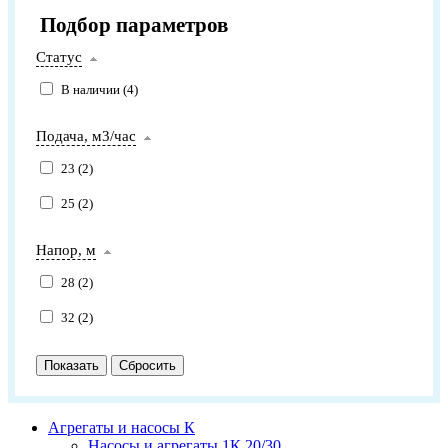
Подбор параметров
Статус
В наличии (
4
)
Подача, м3/час
23 (
2
)
25 (
2
)
Напор, м
28 (
2
)
32 (
2
)
Агрегаты и насосы К
Насосы и агрегаты 1К 20/30