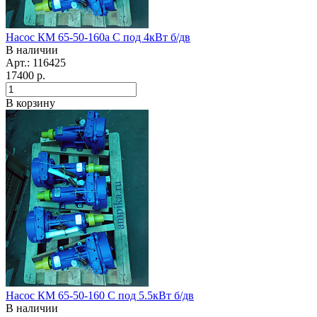
Насос КМ 65-50-160а С под 4кВт б/дв
В наличии
Арт.: 116425
17400
р.
В корзину
Насос КМ 65-50-160 С под 5.5кВт б/дв
В наличии