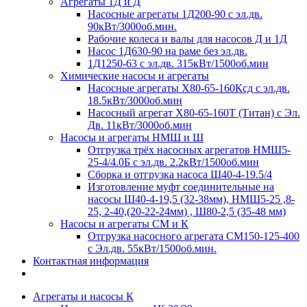
Агрегаты 1Д и Д
Насосные агрегаты 1Д200-90 с эл.дв.
90кВт/3000об.мин.
Рабочие колеса и валы для насосов Д и 1Д
Насос 1Д630-90 на раме без эл.дв.
1Д1250-63 с эл.дв. 315кВт/1500об.мин
Химические насосы и агрегаты
Насосные агрегаты Х80-65-160Ксд с эл.дв.
18.5кВт/3000об.мин
Насосный агрегат Х80-65-160Т (Титан) с Эл.
Дв. 11кВт/3000об.мин
Насосы и агрегаты НМШ и Ш
Отгрузка трёх насосных агрегатов НМШ5-
25-4/4.0Б с эл.дв. 2.2кВт/1500об.мин
Сборка и отгрузка насоса Ш40-4-19.5/4
Изготовление муфт соединительные на
насосы Ш40-4-19,5 (32-38мм), НМШ5-25 ,8-
25, 2-40,(20-22-24мм) , Ш80-2,5 (35-48 мм)
Насосы и агрегаты СМ и К
Отгрузка насосного агрегата СМ150-125-400
с Эл.дв. 55кВт/1500об.мин.
Контактная информация
Агрегаты и насосы К