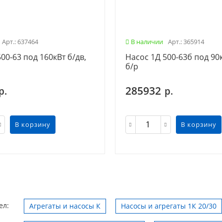
Арт.: 637464
В наличии
Арт.: 365914
00-63 под 160кВт б/дв,
Насос 1Д 500-63б под 90к
б/р
285932
р.
р.
В корзину
В корзину
ел:
Агрегаты и насосы К
Насосы и агрегаты 1К 20/30