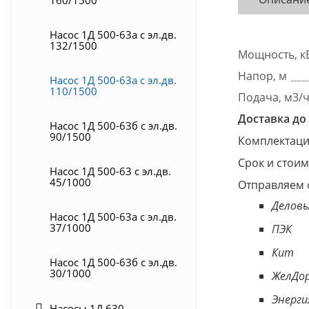
Насос 1Д 500-63а с эл.дв.
132/1500
Мощность, к
Напор, м
Насос 1Д 500-63а с эл.дв.
110/1500
Подача, м3/
Доставка до 
Насос 1Д 500-63б с эл.дв.
90/1500
Комплектация
Срок и стоим
Насос 1Д 500-63 с эл.дв.
45/1000
Отправляем 
Деловы
Насос 1Д 500-63а с эл.дв.
37/1000
ПЭК
Кит
Насос 1Д 500-63б с эл.дв.
30/1000
ЖелДор
Энерги
Насосы 1Д 630