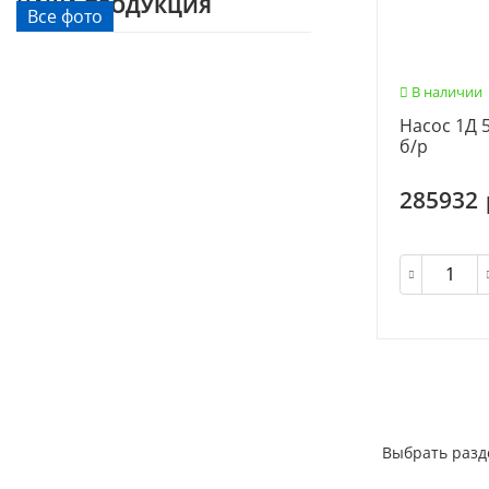
НАША ПРОДУКЦИЯ
Все фото
В наличии
Насос 1Д 5
б/р
285932
Выбрать разд