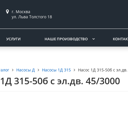
г. Москва
ул. Льва Толстого 18
УСЛУГИ
НАШЕ ПРОИЗВОДСТВО
КОНТА
талог
Насосы Д
Насосы 1Д 315
Насос 1Д 315-50б с эл.дв.
1Д 315-50б с эл.дв. 45/3000