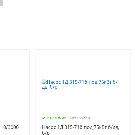
В наличии
Арт.: 662278
110/3000
Насос 1Д 315-71б под 75кВт б/дв,
б/р