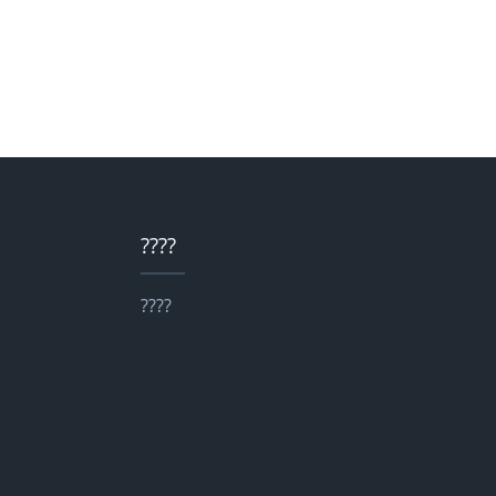
????
????