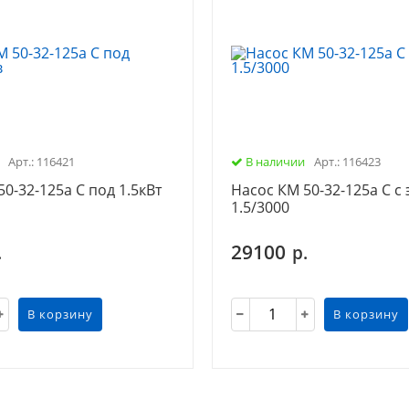
Арт.: 116421
В наличии
Арт.: 116423
0-32-125а С под 1.5кВт
Насос КМ 50-32-125а С с э
1.5/3000
29100
.
р.
В корзину
В корзину