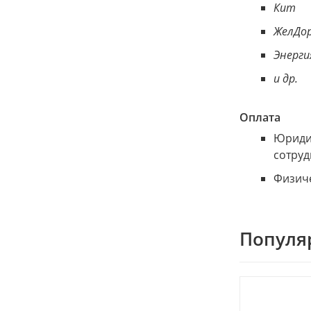
Кит
ЖелДор
Энерги
и др.
Оплата
Юридич
сотруд
Физиче
Популя