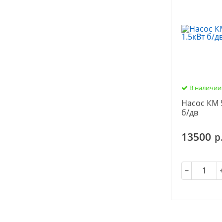
В наличии
Насос КМ 5
б/дв
13500
р