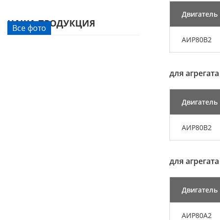
Двигатель
НАША ПРОДУКЦИЯ
Все фото
АИР80В2
для агрегата
Двигатель
АИР80В2
для агрегата
Двигатель
АИР80А2