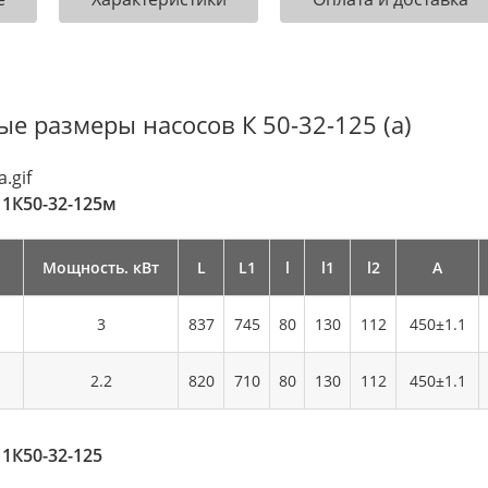
ые размеры насосов К 50-32-125 (а)
 1К50-32-125м
Мощность. кВт
L
L1
l
l1
l2
А
3
837
745
80
130
112
450±1.1
2.2
820
710
80
130
112
450±1.1
 1К50-32-125