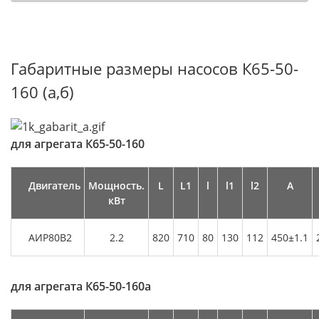
Габаритные размеры насосов К65-50-
160 (а,б)
для агрегата
К65-50-160
Двигатель
Мощность.
L
L1
l
l1
l2
А
кВт
АИР80В2
2.2
820
710
80
130
112
450±1.1
для агрегата
К65-50-160а