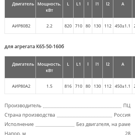
Двигатель
Мощность.
L
L1
l
l1
l2
А
кВт
АИР80В2
2.2
820
710
80
130
112
450±1.1
для агрегата
К65-50-160б
Двигатель
Мощность.
L
L1
l
l1
l2
А
кВт
АИР80А2
1.5
816
710
80
130
112
450±1.1
Производитель
ПЦ
Страна производства
Россия
Исполнение
Без двигателя, на раме
Напор, м
28