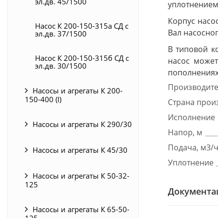
эл.дв. 45/1500
уплотнением
Корпус насос
Насос К 200-150-315а СД с
Вал насосног
эл.дв. 37/1500
В типовой к
Насос К 200-150-315б СД с
насос может
эл.дв. 30/1500
пополнениях 
Производит
Насосы и агрегаты К 200-
150-400 (I)
Страна прои
Исполнение
Насосы и агрегаты К 290/30
Напор, м
Подача, м3/
Насосы и агрегаты К 45/30
Уплотнение
Насосы и агрегаты К 50-32-
125
Документа
Насосы и агрегаты К 65-50-