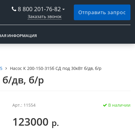
8 800 201-76-82
Отправить запрос
Заказать звонок
НАЯ ИНФОРМАЦИЯ
15
Насос К 200-150-315б СД под 30кВт б/дв, б/р
 б/дв, б/р
Арт.: 11554
В наличии
123000
р.