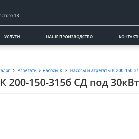
лстого 18
УСЛУГИ
НАШЕ ПРОИЗВОДСТВО
КОНТАКТ
талог
Агрегаты и насосы К
Насосы и агрегаты К 200-150-3
К 200-150-315б СД под 30кВт