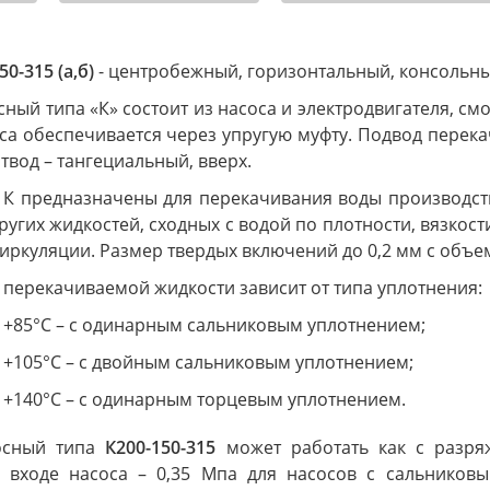
50-315 (а,б
)
- центробежный, горизонтальный, консольный
сный типа «К» состоит из насоса и электродвигателя, 
са обеспечивается через упругую муфту. Подвод перек
отвод – тангециальный, вверх.
 К предназначены для перекачивания воды производств
ругих жидкостей, сходных с водой по плотности, вязкос
иркуляции. Размер твердых включений до 0,2 мм с объе
 перекачиваемой жидкости зависит от типа уплотнения:
о +85°С – с одинарным сальниковым уплотнением;
о +105°С – с двойным сальниковым уплотнением;
о +140°С – с одинарным торцевым уплотнением.
сосный типа
К200-150-315
может работать как с разря
 входе насоса – 0,35 Мпа для насосов с сальников