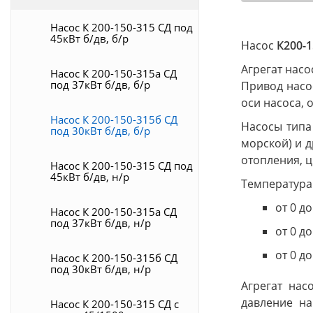
Насос К 200-150-315 СД под
45кВт б/дв, б/р
Насос
К200-1
Агрегат насо
Насос К 200-150-315а СД
под 37кВт б/дв, б/р
Привод насо
оси насоса, 
Насос К 200-150-315б СД
Насосы типа
под 30кВт б/дв, б/р
морской) и д
отопления, ц
Насос К 200-150-315 СД под
45кВт б/дв, н/р
Температура
от 0 д
Насос К 200-150-315а СД
под 37кВт б/дв, н/р
от 0 д
от 0 д
Насос К 200-150-315б СД
под 30кВт б/дв, н/р
Агрегат на
давление на
Насос К 200-150-315 СД с