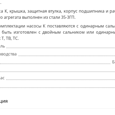
.
а К, крышка, защитная втулка, корпус подшипника и ра
о агрегата выполнен из стали 35-3ГП.
омплектации насосы К поставляются с одинарным саль
 быть изготовлен с двойным сальником или одинарн
Т, ТВ, ТС.
ель
зводства
Б
час
ция