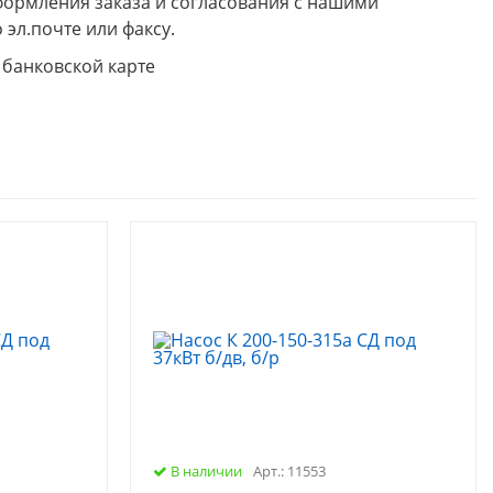
формления заказа и согласования с нашими
 эл.почте или факсу.
 банковской карте
В наличии
Арт.: 11553