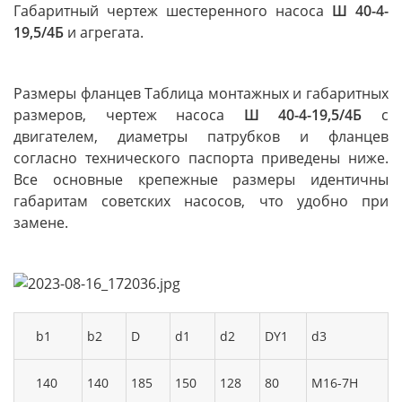
Габаритный чертеж шестеренного насоса
Ш 40-4-
19,5/4Б
и агрегата.
Размеры фланцев Таблица монтажных и габаритных
размеров, чертеж насоса
Ш 40-4-19,5/4Б
с
двигателем, диаметры патрубков и фланцев
согласно технического паспорта приведены ниже.
Все основные крепежные размеры идентичны
габаритам советских насосов, что удобно при
замене.
b1
b2
D
d1
d2
DY1
d3
140
140
185
150
128
80
M16-7H