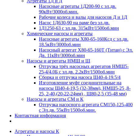
Агрегаты 1Д и Д
Насосные агрегаты 1Д200-90 с эл.дв.
90кВт/3000об.мин.
Рабочие колеса и валы для насосов Д и 1Д
Насос 1Д630-90 на раме без эл.дв.
1Д1250-63 с эл.дв. 315кВт/1500об.мин
Химические насосы и агрегаты
Насосные агрегаты Х80-65-160Ксд с эл.дв.
18.5кВт/3000об.мин
Насосный агрегат Х80-65-160Т (Титан) с Эл.
Дв. 11кВт/3000об.мин
Насосы и агрегаты НМШ и Ш
Отгрузка трёх насосных агрегатов НМШ5-
25-4/4.0Б с эл.дв. 2.2кВт/1500об.мин
Сборка и отгрузка насоса Ш40-4-19.5/4
Изготовление муфт соединительные на
насосы Ш40-4-19,5 (32-38мм), НМШ5-25 ,8-
25, 2-40,(20-22-24мм) , Ш80-2,5 (35-48 мм)
Насосы и агрегаты СМ и К
Отгрузка насосного агрегата СМ150-125-400
с Эл.дв. 55кВт/1500об.мин.
Контактная информация
Агрегаты и насосы К