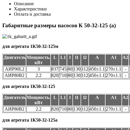
Описание
Характеристики
Оплата и доставка
Габаритные размеры насосов К 50-32-125 (а)
для агрегата 1К50-32-125м
Двигатель
Мощность.
L
L1
l
l1
l2
А
А1
А2
кВт
АИР90L2
3
837
745
80
130
112
450±1.1
270±1.1
-
АИР80В2
2.2
820
710
80
130
112
450±1.1
270±1.1
-
для агрегата 1К50-32-125
Двигатель
Мощность.
L
L1
l
l1
l2
А
А1
А2
кВт
АИР80В2
2.2
820
710
80
130
112
450±1.1
270±1.1
-
для агрегата 1К50-32-125а