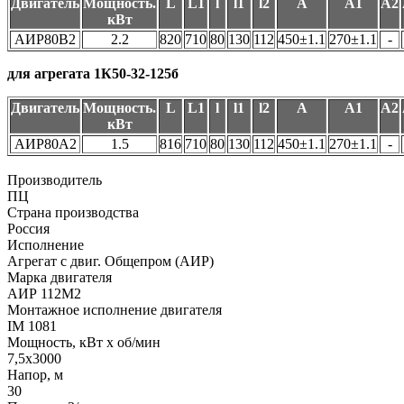
Двигатель
Мощность.
L
L1
l
l1
l2
А
А1
А2
кВт
АИР80В2
2.2
820
710
80
130
112
450±1.1
270±1.1
-
для агрегата 1К50-32-125б
Двигатель
Мощность.
L
L1
l
l1
l2
А
А1
А2
кВт
АИР80А2
1.5
816
710
80
130
112
450±1.1
270±1.1
-
Производитель
ПЦ
Страна производства
Россия
Исполнение
Агрегат с двиг. Общепром (АИР)
Марка двигателя
АИР 112М2
Монтажное исполнение двигателя
IM 1081
Мощность, кВт x об/мин
7,5х3000
Напор, м
30