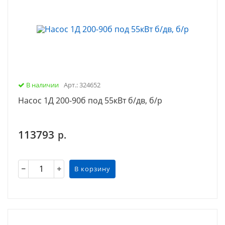
В наличии
Арт.: 324652
Насос 1Д 200-90б под 55кВт б/дв, б/р
113793
р.
В корзину