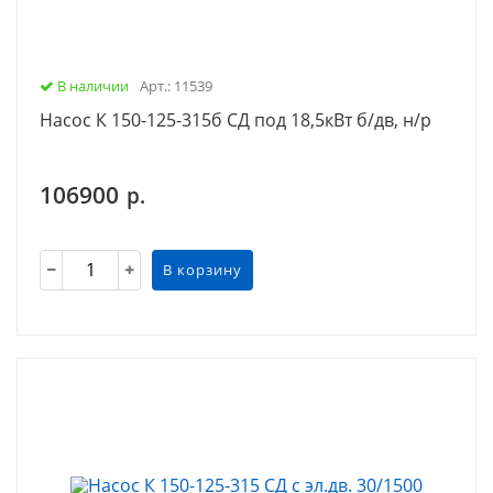
В наличии
Арт.: 11539
Насос К 150-125-315б СД под 18,5кВт б/дв, н/р
106900
р.
В корзину