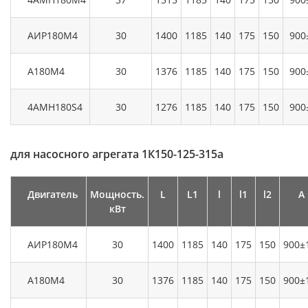
АИР180М4
30
1400
1185
140
175
150
900
А180М4
30
1376
1185
140
175
150
900
4АМН180S4
30
1276
1185
140
175
150
900
для насосного агрегата 1К150-125-315а
Двигатель
Мощность.
L
L1
l
l1
l2
А
кВт
АИР180М4
30
1400
1185
140
175
150
900±
А180М4
30
1376
1185
140
175
150
900±