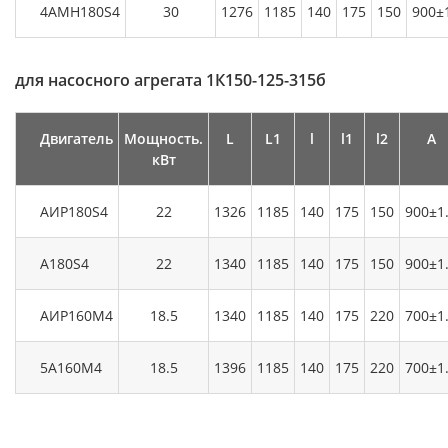
4АМН180S4
30
1276
1185
140
175
150
900±
для насосного агрегата 1К150-125-315б
Двигатель
Мощность.
L
L1
l
l1
l2
А
кВт
АИР180S4
22
1326
1185
140
175
150
900±1
A180S4
22
1340
1185
140
175
150
900±1
АИР160М4
18.5
1340
1185
140
175
220
700±1
5А160М4
18.5
1396
1185
140
175
220
700±1