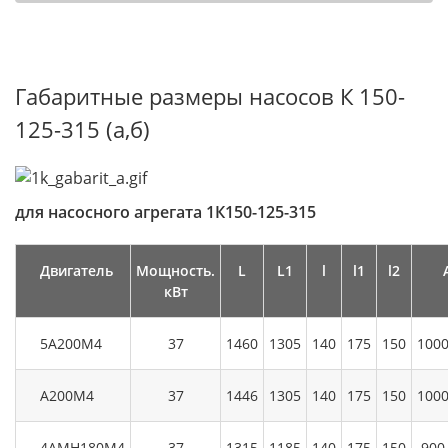
Габаритные размеры насосов К 150-
125-315 (а,б)
для насосного агрегата 1К150-125-315
Двигатель
Мощность.
L
L1
l
l1
l2
кВт
5А200М4
37
1460
1305
140
175
150
1000
А200М4
37
1446
1305
140
175
150
1000
4АМН180М4
37
1315
1185
140
175
150
900