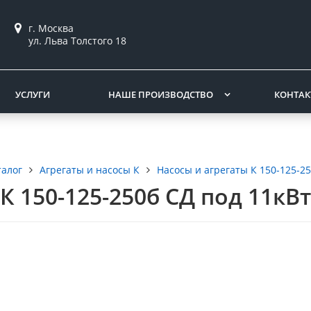
г. Москва
ул. Льва Толстого 18
УСЛУГИ
НАШЕ ПРОИЗВОДСТВО
КОНТА
талог
Агрегаты и насосы К
Насосы и агрегаты К 150-125-2
К 150-125-250б СД под 11кВт