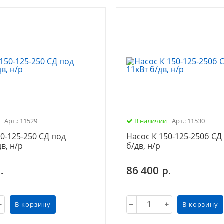
Подбор насоса по параметрам
Арт.: 11529
В наличии
Арт.: 11530
50-125-250 СД под
Насос К 150-125-250б СД
дв, н/р
б/дв, н/р
86 400
.
р.
ботка
В корзину
В корзину