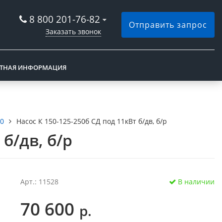
8 800 201-76-82
Отправить запрос
Заказать звонок
КТНАЯ ИНФОРМАЦИЯ
50
Насос К 150-125-250б СД под 11кВт б/дв, б/р
 б/дв, б/р
Арт.: 11528
В наличии
70 600
р.