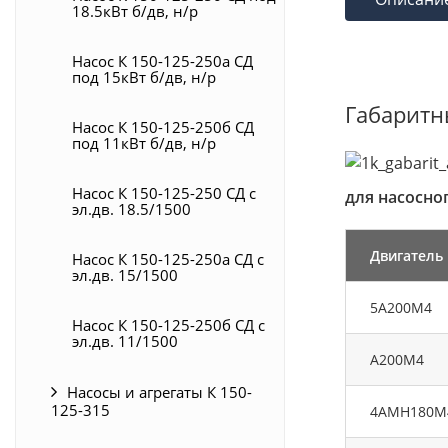
18.5кВт б/дв, н/р
Насос К 150-125-250а СД
под 15кВт б/дв, н/р
Габаритны
Насос К 150-125-250б СД
под 11кВт б/дв, н/р
Насос К 150-125-250 СД с
для насосног
эл.дв. 18.5/1500
Двигатель
Насос К 150-125-250а СД с
эл.дв. 15/1500
5А200М4
Насос К 150-125-250б СД с
эл.дв. 11/1500
А200М4
Насосы и агрегаты К 150-
125-315
4АМН180М