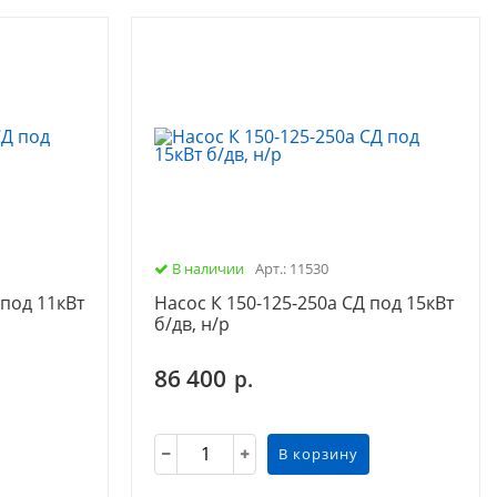
Импортозамещение
В наличии
Арт.: 11530
 под 11кВт
Насос К 150-125-250а СД под 15кВт
б/дв, н/р
86 400
р.
В корзину