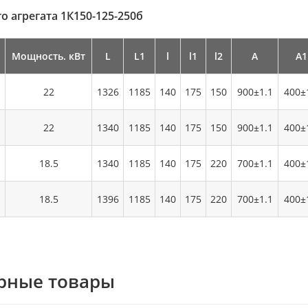
о агрегата 1К150-125-250б
Мощность. кВт
L
L1
l
l1
l2
А
А1
22
1326
1185
140
175
150
900±1.1
400±
22
1340
1185
140
175
150
900±1.1
400±
18.5
1340
1185
140
175
220
700±1.1
400±
18.5
1396
1185
140
175
220
700±1.1
400±
рные товары