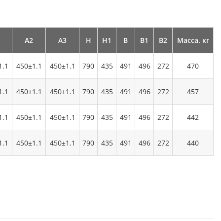
А2
А3
Н
Н1
В
В1
В2
Масса. кг
1.1
450±1.1
450±1.1
790
435
491
496
272
470
1.1
450±1.1
450±1.1
790
435
491
496
272
457
1.1
450±1.1
450±1.1
790
435
491
496
272
442
1.1
450±1.1
450±1.1
790
435
491
496
272
440