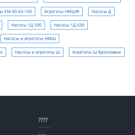
ты КМ 80-65-160
Агрегаты НМШФ
Насосы Д
Насосы 1Д 500
Насосы 1Д 630
Насосы и агрегаты НМШ
ые
Насосы и агрегаты Ш
Агрегаты Ш бронзовые
????