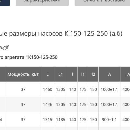
е размеры насосов К 150-125-250 (а,б)
о агрегата 1К150-125-250
Мощность. кВт
L
L1
l
l1
l2
А
А
37
1460
1305
140
175
150
1000±1.1
400
37
1446
1305
140
175
150
1000±1.1
400
4
37
1315
1185
140
175
150
900±1.1
400