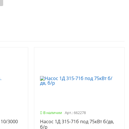
В наличии
Арт.: 662278
110/3000
Насос 1Д 315-71б под 75кВт б/дв,
б/р