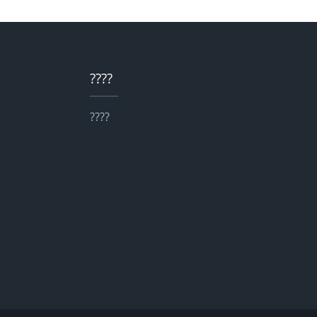
????
????