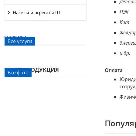
Деловы
ПЭК
Насосы и агрегаты Ш
Кит
ЖелДор
УСЛУГИ
Все услуги
Энерги
и др.
НАША ПРОДУКЦИЯ
Оплата
Все фото
Юридич
сотруд
Физиче
Популя