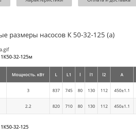
ые размеры насосов К 50-32-125 (а)
 1К50-32-125м
Мощность. кВт
L
L1
l
l1
l2
А
3
837
745
80
130
112
450±1.1
2.2
820
710
80
130
112
450±1.1
 1К50-32-125