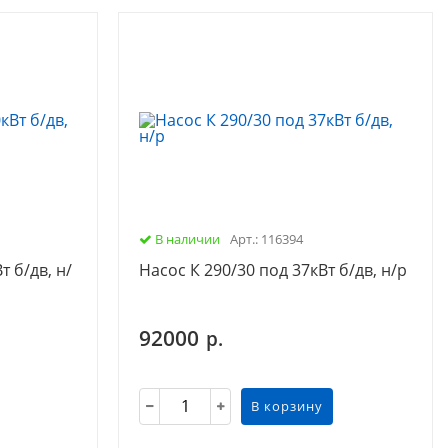
В наличии
Арт.: 116394
т б/дв, н/
Насос К 290/30 под 37кВт б/дв, н/р
92000
р.
В корзину