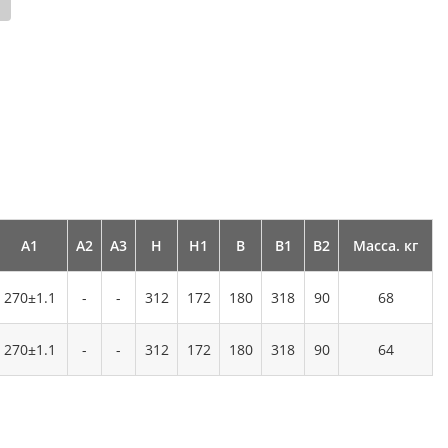
А1
А2
А3
Н
Н1
В
В1
В2
Масса. кг
270±1.1
-
-
312
172
180
318
90
68
270±1.1
-
-
312
172
180
318
90
64