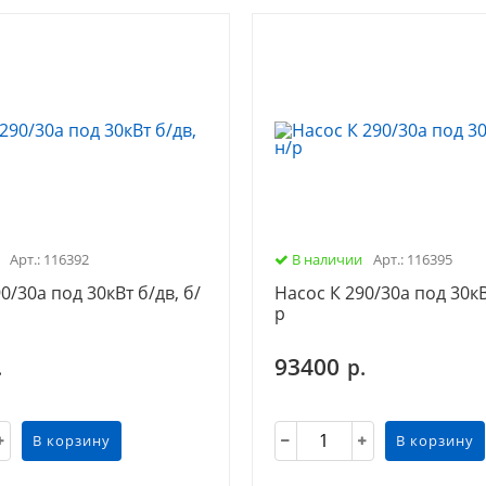
Арт.: 116392
В наличии
Арт.: 116395
0/30а под 30кВт б/дв, б/
Насос К 290/30а под 30кВ
р
93400
.
р.
В корзину
В корзину