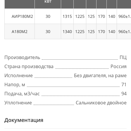
кВт
АИР180М2
30
1315
1225
125
170
140
960±1
А180М2
30
1340
1225
125
170
140
960±1
Производитель
ПЦ
Страна производства
Россия
Исполнение
Без двигателя, на раме
Напор, м
71
Подача, м3/час
94
Уплотнение
Сальниковое двойное
Документация