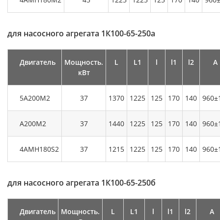
для насосного агрегата 1К100-65-250а
Двигатель
Мощность.
L
L1
l
l1
l2
А
кВт
5А200М2
37
1370
1225
125
170
140
960±
А200М2
37
1440
1225
125
170
140
960±
4АМН180S2
37
1215
1225
125
170
140
960±
для насосного агрегата 1К100-65-250б
Двигатель
Мощность.
L
L1
l
l1
l2
А