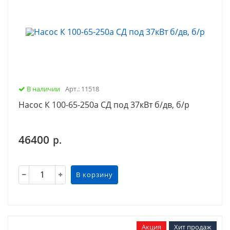
В наличии
Арт.: 11518
Насос К 100-65-250а СД под 37кВт б/дв, б/р
46400
р.
В корзину
Акция
Хит продаж