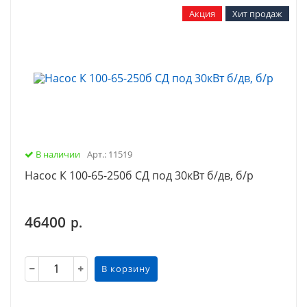
Акция
Хит продаж
В наличии
Арт.: 11519
Насос К 100-65-250б СД под 30кВт б/дв, б/р
46400
р.
В корзину