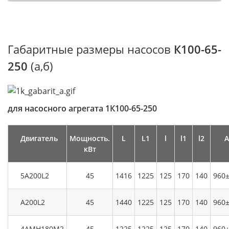
Габаритные размеры насосов
К100-65-
250
(а,б)
для насосного агрегата 1К100-65-250
Двигатель
Мощность.
L
L1
l
l1
l2
А
кВт
5А200L2
45
1416
1225
125
170
140
960±
А200L2
45
1440
1225
125
170
140
960±
4АМН180М2
45
1225
1225
125
170
140
960±