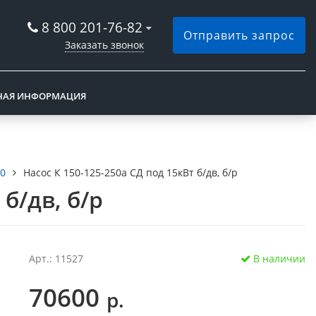
8 800 201-76-82
Отправить запрос
Заказать звонок
НАЯ ИНФОРМАЦИЯ
50
Насос К 150-125-250а СД под 15кВт б/дв, б/р
 б/дв, б/р
Арт.: 11527
В наличии
70600
р.