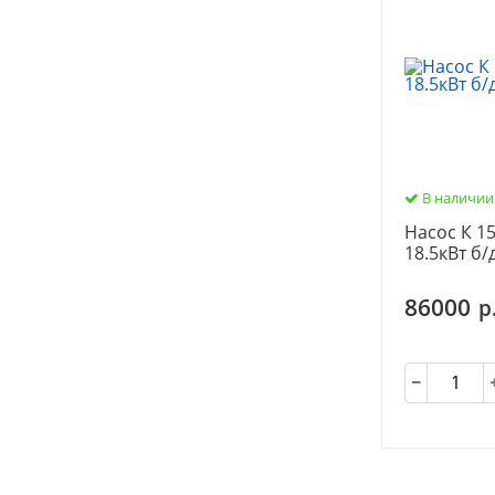
В наличии
Насос К 1
18.5кВт б/
86000
р