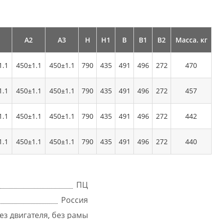
А2
А3
Н
Н1
В
В1
В2
Масса. кг
1.1
450±1.1
450±1.1
790
435
491
496
272
470
1.1
450±1.1
450±1.1
790
435
491
496
272
457
1.1
450±1.1
450±1.1
790
435
491
496
272
442
1.1
450±1.1
450±1.1
790
435
491
496
272
440
ПЦ
Россия
ез двигателя, без рамы