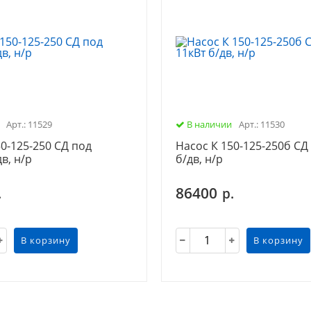
Арт.: 11529
В наличии
Арт.: 11530
50-125-250 СД под
Насос К 150-125-250б СД
дв, н/р
б/дв, н/р
86400
.
р.
В корзину
В корзину