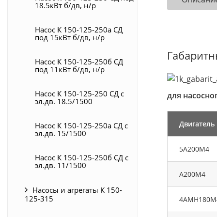
18.5кВт б/дв, н/р
Насос К 150-125-250а СД
под 15кВт б/дв, н/р
Габаритны
Насос К 150-125-250б СД
под 11кВт б/дв, н/р
Насос К 150-125-250 СД с
для насосног
эл.дв. 18.5/1500
Двигатель
Насос К 150-125-250а СД с
эл.дв. 15/1500
5А200М4
Насос К 150-125-250б СД с
эл.дв. 11/1500
А200М4
Насосы и агрегаты К 150-
125-315
4АМН180М