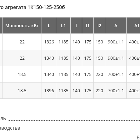
о агрегата 1К150-125-250б
Мощность. кВт
L
L1
l
l1
l2
А
А1
22
1326
1185
140
175
150
900±1.1
400±
22
1340
1185
140
175
150
900±1.1
400±
18.5
1340
1185
140
175
220
700±1.1
400±
18.5
1396
1185
140
175
220
700±1.1
400±
ель
зводства
Б