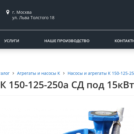
г. Москва
ул. Льва Толстого 18
УСЛУГИ
НАШЕ ПРОИЗВОДСТВО
КОНТАКТ
талог
Агрегаты и насосы К
Насосы и агрегаты К 150-125-2
К 150-125-250а СД под 15кВт