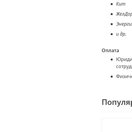
Кит
ЖелДор
Энерги
и др.
Оплата
Юридич
сотруд
Физиче
Популя