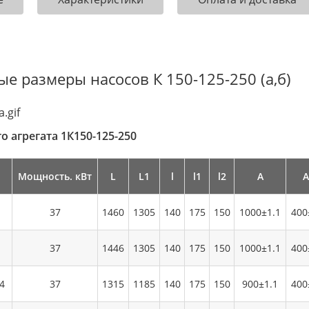
е размеры насосов К 150-125-250 (а,б)
о агрегата 1К150-125-250
Мощность. кВт
L
L1
l
l1
l2
А
А
37
1460
1305
140
175
150
1000±1.1
400
37
1446
1305
140
175
150
1000±1.1
400
4
37
1315
1185
140
175
150
900±1.1
400