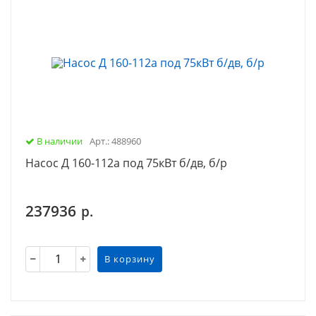
В наличии
Арт.: 488960
Насос Д 160-112а под 75кВт б/дв, б/р
237936
р.
В корзину