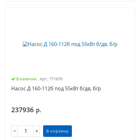
В наличии
Арт.: 771876
Насос Д 160-112б под 55кВт б/дв, б/р
237936
р.
В корзину