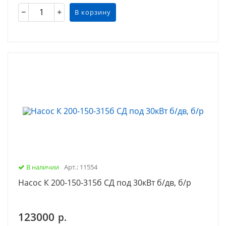
В корзину
В наличии
Арт.: 11554
Насос К 200-150-315б СД под 30кВт б/дв, б/р
123000
р.