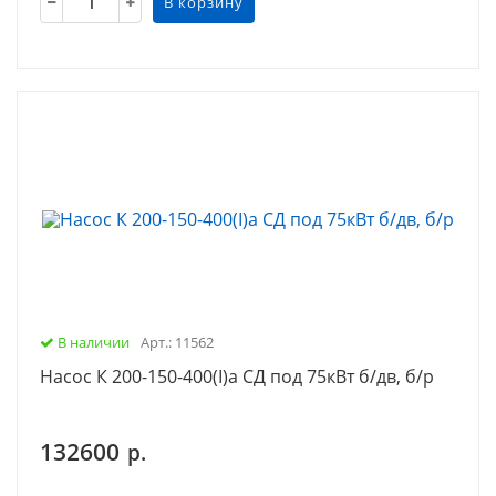
В корзину
В наличии
Арт.: 11562
Насос К 200-150-400(I)а СД под 75кВт б/дв, б/р
132600
р.