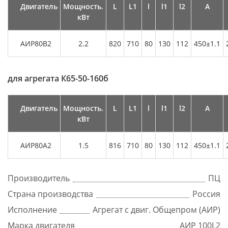
Двигатель
Мощность.
L
L1
l
l1
l2
А
кВт
АИР80В2
2.2
820
710
80
130
112
450±1.1
для агрегата
К65-50-160б
Двигатель
Мощность.
L
L1
l
l1
l2
А
кВт
АИР80А2
1.5
816
710
80
130
112
450±1.1
Производитель
ПЦ
Страна производства
Россия
Исполнение
Агрегат с двиг. Общепром (АИР)
Марка двигателя
АИР 100L2