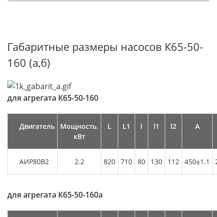
Габаритные размеры насосов К65-50-
160 (а,б)
для агрегата
К65-50-160
Двигатель
Мощность.
L
L1
l
l1
l2
А
кВт
АИР80В2
2.2
820
710
80
130
112
450±1.1
для агрегата
К65-50-160а