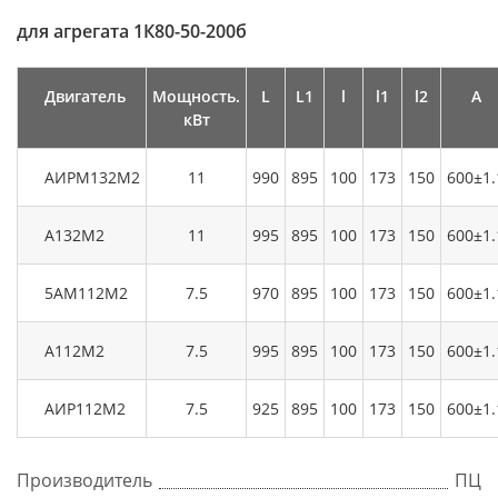
для агрегата 1К80-50-200б
Двигатель
Мощность.
L
L1
l
l1
l2
А
кВт
АИРМ132М2
11
990
895
100
173
150
600±1.
А132М2
11
995
895
100
173
150
600±1.
5АМ112М2
7.5
970
895
100
173
150
600±1.
А112М2
7.5
995
895
100
173
150
600±1.
АИР112М2
7.5
925
895
100
173
150
600±1.
Производитель
ПЦ