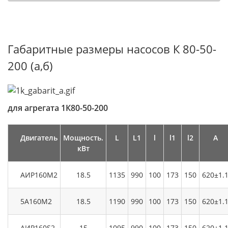
Габаритные размеры насосов К 80-50-
200 (а,б)
для агрегата 1К80-50-200
Двигатель
Мощность.
L
L1
l
l1
l2
А
кВт
АИР160М2
18.5
1135
990
100
173
150
620±1.
5А160М2
18.5
1190
990
100
173
150
620±1.
АИР160S2
15
1095
990
100
173
150
620±1.