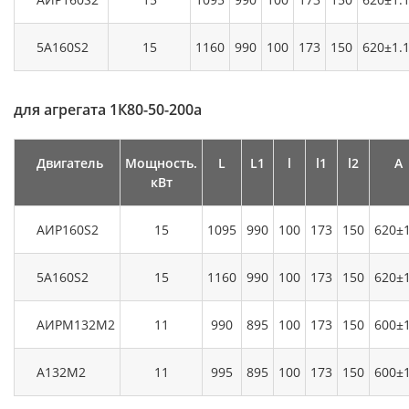
5А160S2
15
1160
990
100
173
150
620±1.
для агрегата 1К80-50-200а
Двигатель
Мощность.
L
L1
l
l1
l2
А
кВт
АИР160S2
15
1095
990
100
173
150
620±1
5А160S2
15
1160
990
100
173
150
620±1
АИРМ132М2
11
990
895
100
173
150
600±1
А132М2
11
995
895
100
173
150
600±1