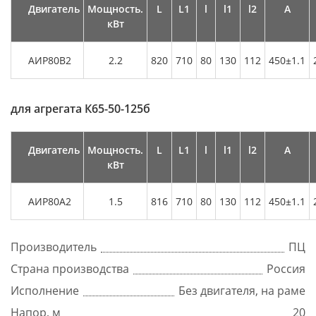
Двигатель
Мощность.
L
L1
l
l1
l2
А
кВт
АИР80В2
2.2
820
710
80
130
112
450±1.1
для агрегата
К65-50-125б
Двигатель
Мощность.
L
L1
l
l1
l2
А
кВт
АИР80А2
1.5
816
710
80
130
112
450±1.1
Производитель
ПЦ
Страна производства
Россия
Исполнение
Без двигателя, на раме
Напор, м
20