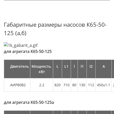
Габаритные размеры насосов К65-50-
125 (а,б)
для агрегата
К65-50-125
Двигатель
Мощность.
L
L1
l
l1
l2
А
кВт
АИР80В2
2.2
820
710
80
130
112
450±1.1
для агрегата
К65-50-125а