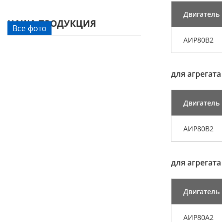
Двигатель
НАША ПРОДУКЦИЯ
Все фото
АИР80В2
для агрегата
Двигатель
АИР80В2
для агрегата
Двигатель
АИР80А2