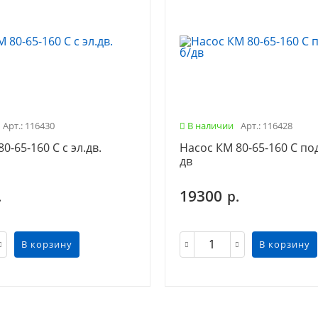
Арт.: 116430
В наличии
Арт.: 116428
0-65-160 С с эл.дв.
Насос КМ 80-65-160 С под
дв
19300
.
р.
В корзину
В корзину