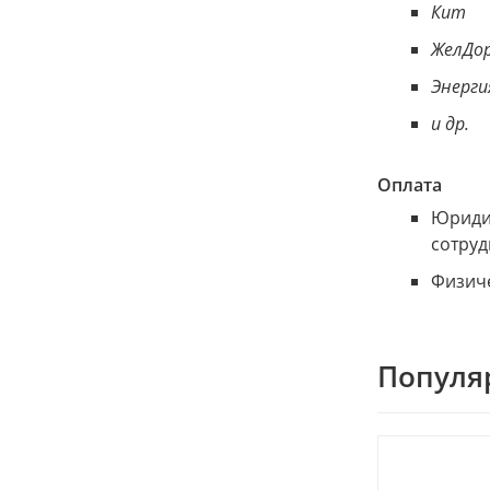
Кит
ЖелДор
Энерги
и др.
Оплата
Юридич
сотруд
Физиче
Популя