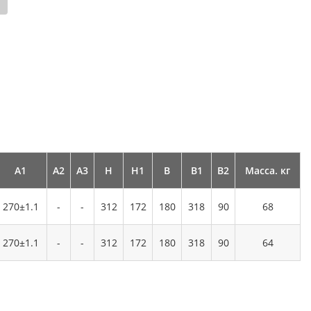
А1
А2
А3
Н
Н1
В
В1
В2
Масса. кг
270±1.1
-
-
312
172
180
318
90
68
270±1.1
-
-
312
172
180
318
90
64