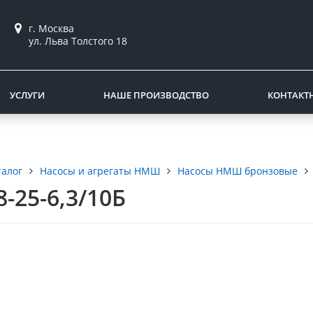
г. Москва
ул. Льва Толстого 18
УСЛУГИ
НАШЕ ПРОИЗВОДСТВО
КОНТАКТ
талог
Насосы и агрегаты НМШ
Насосы НМШ бронзовые
-25-6,3/10Б