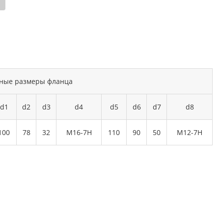
ные размеры фланца
d1
d2
d3
d4
d5
d6
d7
d8
100
78
32
М16-7Н
110
90
50
М12-7Н