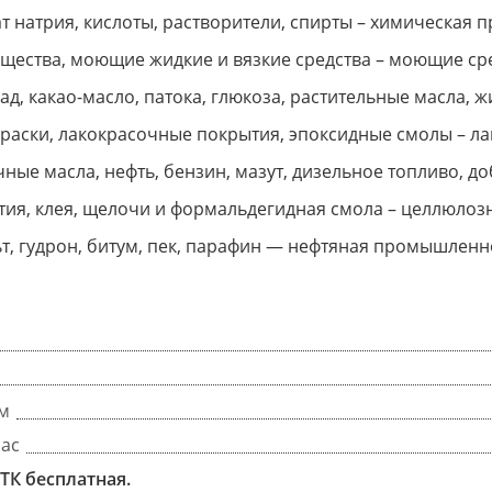
т натрия, кислоты, растворители, спирты – химическая
щества, моющие жидкие и вязкие средства – моющие ср
д, какао-масло, патока, глюкоза, растительные масла
краски, лакокрасочные покрытия, эпоксидные смолы – 
ные масла, нефть, бензин, мазут, дизельное топливо,
ия, клея, щелочи и формальдегидная смола – целлюло
т, гудрон, битум, пек, парафин — нефтяная промышленн
тм
час
ТК бесплатная.