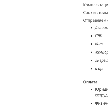
Комплектация
Срок и стоим
Отправляем 
Деловы
ПЭК
Кит
ЖелДор
Энерги
и др.
Оплата
Юридич
сотруд
Физиче