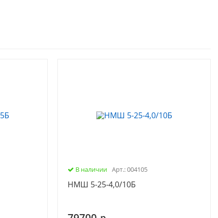
В наличии
Арт.: 004105
НМШ 5-25-4,0/10Б
79700
р.