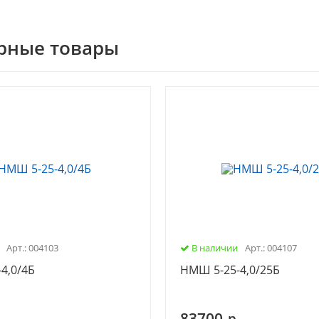
рные товары
Арт.: 004103
В наличии
Арт.: 004107
4,0/4Б
НМШ 5-25-4,0/25Б
83700
.
р.