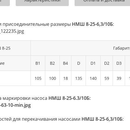
и присоединительные размеры
НМШ 8-25-6,3/10Б
:
 8-25
Габарит
ие
B1
B2
B4
D
D1
D2
D3
105
100
18
135
140
59
39
 маркировки насоса
НМШ 8-25-6.3/10Б:
остей для перекачивания насосами
НМШ 8-25-6,3/10Б
: