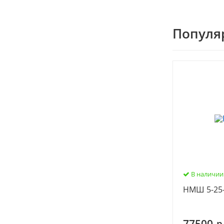
Популя
В наличии
НМШ 5-25-
77500
р