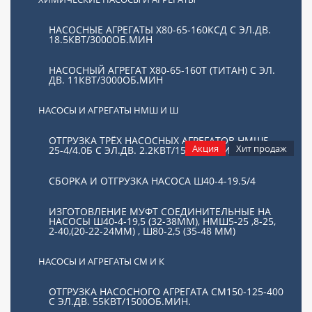
100700
р.
НАСОСНЫЕ АГРЕГАТЫ Х80-65-160КСД С ЭЛ.ДВ.
18.5КВТ/3000ОБ.МИН
НАСОСНЫЙ АГРЕГАТ Х80-65-160Т (ТИТАН) С ЭЛ.
В корзину
ДВ. 11КВТ/3000ОБ.МИН
НАСОСЫ И АГРЕГАТЫ НМШ И Ш
ОТГРУЗКА ТРЁХ НАСОСНЫХ АГРЕГАТОВ НМШ5-
Акция
Хит продаж
25-4/4.0Б С ЭЛ.ДВ. 2.2КВТ/1500ОБ.МИН
СБОРКА И ОТГРУЗКА НАСОСА Ш40-4-19.5/4
ИЗГОТОВЛЕНИЕ МУФТ СОЕДИНИТЕЛЬНЫЕ НА
НАСОСЫ Ш40-4-19,5 (32-38ММ), НМШ5-25 ,8-25,
2-40,(20-22-24ММ) , Ш80-2,5 (35-48 ММ)
НАСОСЫ И АГРЕГАТЫ СМ И К
ОТГРУЗКА НАСОСНОГО АГРЕГАТА СМ150-125-400
В наличии
Арт.: 11510
С ЭЛ.ДВ. 55КВТ/1500ОБ.МИН.