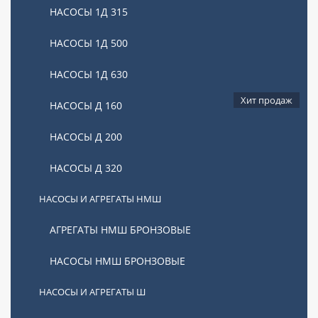
НАСОСЫ 1Д 315
Популярные товары
НАСОСЫ 1Д 500
НАСОСЫ 1Д 630
Хит продаж
НАСОСЫ Д 160
НАСОСЫ Д 200
НАСОСЫ Д 320
НАСОСЫ И АГРЕГАТЫ НМШ
АГРЕГАТЫ НМШ БРОНЗОВЫЕ
В наличии
Арт.: 004102
НАСОСЫ НМШ БРОНЗОВЫЕ
Агрегат НМШ 2-40-1,6/16 Б с двигателем 2,2 кВт
НАСОСЫ И АГРЕГАТЫ Ш
98700
р.