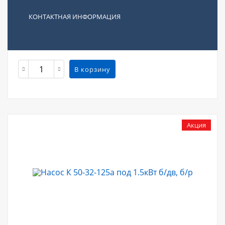
Насос К 100-65-200а СД под 18.5кВт б/дв, н/р
КОНТАКТНАЯ ИНФОРМАЦИЯ
48200
р.
В корзину
Акция